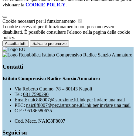
visionare la
COOKIE POLICY
.
Cookie necessari per il funzionamento
I cookie necessari per il funzionamento non possono essere
disabilitati. È possibile consultare l'elenco nella pagina della cookie
policy.
Accetta tutti
Salva le preferenze
Istituto Comprensivo Radice Sanzio Ammaturo
Contatti
Istituto Comprensivo Radice Sanzio Ammaturo
Via Roberto Cuomo, 78 – 80143 Napoli
Tel:
081.7590290
Email:
naic8f8007@istruzione.it
Link per inviare una mail
PEC:
naic8f8007@pec.istruzione.it
Link per inviare una mail
C.F.: 95186580635
Cod. Mecc. NAIC8F8007
Seguici su