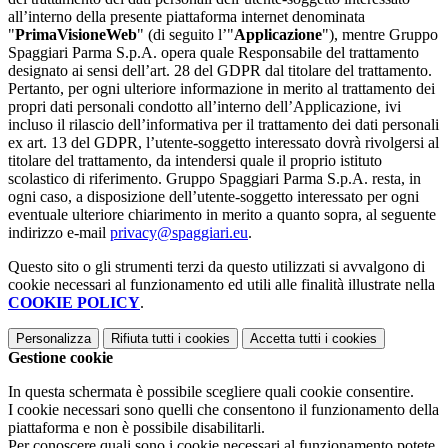
all’interno della presente piattaforma internet denominata
"
PrimaVisioneWeb
" (di seguito l’"
Applicazione
"), mentre Gruppo
Spaggiari Parma S.p.A. opera quale Responsabile del trattamento
designato ai sensi dell’art. 28 del GDPR dal titolare del trattamento.
Pertanto, per ogni ulteriore informazione in merito al trattamento dei
propri dati personali condotto all’interno dell’Applicazione, ivi
incluso il rilascio dell’informativa per il trattamento dei dati personali
ex art. 13 del GDPR, l’utente-soggetto interessato dovrà rivolgersi al
titolare del trattamento, da intendersi quale il proprio istituto
scolastico di riferimento. Gruppo Spaggiari Parma S.p.A. resta, in
ogni caso, a disposizione dell’utente-soggetto interessato per ogni
eventuale ulteriore chiarimento in merito a quanto sopra, al seguente
indirizzo e-mail
privacy@spaggiari.eu
.
Questo sito o gli strumenti terzi da questo utilizzati si avvalgono di
cookie necessari al funzionamento ed utili alle finalità illustrate nella
COOKIE POLICY
.
Personalizza
Rifiuta tutti
i cookies
Accetta tutti
i cookies
Gestione cookie
In questa schermata è possibile scegliere quali cookie consentire.
I cookie necessari sono quelli che consentono il funzionamento della
piattaforma e non è possibile disabilitarli.
Per conoscere quali sono i cookie necessari al funzionamento potete