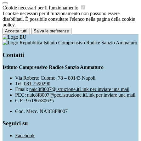
Cookie necessari per il funzionamento
I cookie necessari per il funzionamento non possono essere
disabilitati. È possibile consultare l'elenco nella pagina della cookie
policy.
Accetta tutti
Salva le preferenze
Istituto Comprensivo Radice Sanzio Ammaturo
Contatti
Istituto Comprensivo Radice Sanzio Ammaturo
Via Roberto Cuomo, 78 – 80143 Napoli
Tel:
081.7590290
Email:
naic8f8007@istruzione.it
Link per inviare una mail
PEC:
naic8f8007@pec.istruzione.it
Link per inviare una mail
C.F.: 95186580635
Cod. Mecc. NAIC8F8007
Seguici su
Facebook