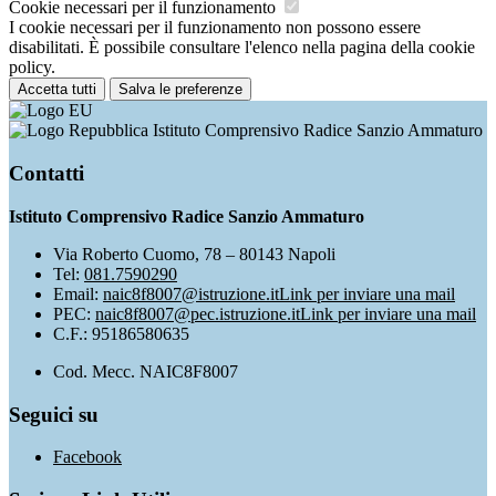
Cookie necessari per il funzionamento
I cookie necessari per il funzionamento non possono essere
disabilitati. È possibile consultare l'elenco nella pagina della cookie
policy.
Accetta tutti
Salva le preferenze
Istituto Comprensivo Radice Sanzio Ammaturo
Contatti
Istituto Comprensivo Radice Sanzio Ammaturo
Via Roberto Cuomo, 78 – 80143 Napoli
Tel:
081.7590290
Email:
naic8f8007@istruzione.it
Link per inviare una mail
PEC:
naic8f8007@pec.istruzione.it
Link per inviare una mail
C.F.: 95186580635
Cod. Mecc. NAIC8F8007
Seguici su
Facebook