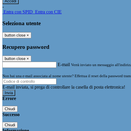
-
Entra con SPID
Entra con CIE
Seleziona utente
button close
×
Recupero password
button close
×
E-mail
Verrà inviato un messaggio all'indirizz
Non hai una e-mail associata al nome utente? Effettua il reset della password tram
E-mail inviata, si prega di controllare la casella di posta elettronica!
Errore
Chiudi
Successo
Chiudi
Informazione