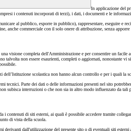
In applicazione del pr
si i contenuti incorporati di terzi), i dati, i documenti e le informazi
comunicare al pubblico, esporre in pubblico), rappresentare, eseguire e r
 fine, anche commerciale con il solo onere di attribuzione, senza apporre 
enti una visione completa dell'Amministrazione e per consentire un facile ac
ono talvolta non essere esaurienti, completi o aggiornati, nonostante vi
possibile.
izi dell’Istituzione scolastica non hanno alcun controllo e per i quali la
 tecnici. Parte dei dati o delle informazioni presenti nel sito potrebbero 
 non subisca interruzioni o che non sia in altro modo influenzato da tali 
 i contenuti di siti esterni, ai quali è possibile accedere tramite collegam
nto di vista della scuola.
derivanti dall'utilizzazione del presente sito o di eventuali siti esterni 