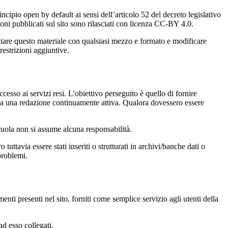
incipio open by default ai sensi dell’articolo 52 del decreto legislativo
oni pubblicati sul sito sono rilasciati con licenza CC-BY 4.0.
ecitare questo materiale con qualsiasi mezzo e formato e modificare
restrizioni aggiuntive.
cesso ai servizi resi. L'obiettivo perseguito è quello di fornire
 sia una redazione continuamente attiva. Qualora dovessero essere
 scuola non si assume alcuna responsabilità.
tuttavia essere stati inseriti o strutturati in archivi/banche dati o
problemi.
enti presenti nel sito, forniti come semplice servizio agli utenti della
ad esso collegati.