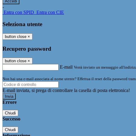
-
Entra con SPID
Entra con CIE
Seleziona utente
button close
×
Recupero password
button close
×
E-mail
Verrà inviato un messaggio all'indirizz
Non hai una e-mail associata al nome utente? Effettua il reset della password tram
E-mail inviata, si prega di controllare la casella di posta elettronica!
Errore
Chiudi
Successo
Chiudi
Informazione