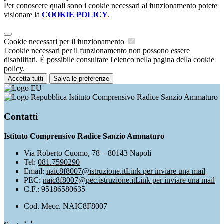
Per conoscere quali sono i cookie necessari al funzionamento potete
visionare la
COOKIE POLICY
.
Cookie necessari per il funzionamento
I cookie necessari per il funzionamento non possono essere
disabilitati. È possibile consultare l'elenco nella pagina della cookie
policy.
Accetta tutti
Salva le preferenze
Istituto Comprensivo Radice Sanzio Ammaturo
Contatti
Istituto Comprensivo Radice Sanzio Ammaturo
Via Roberto Cuomo, 78 – 80143 Napoli
Tel:
081.7590290
Email:
naic8f8007@istruzione.it
Link per inviare una mail
PEC:
naic8f8007@pec.istruzione.it
Link per inviare una mail
C.F.: 95186580635
Cod. Mecc. NAIC8F8007