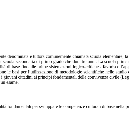
nte denominata e tuttora comunemente chiamata scuola elementare, fa par
la scuola secondaria di primo grado che dura tre anni. La scuola primaria
lità di base fino alle prime sistemazioni logico-critiche - favorisce l’
pone le basi per l’utilizzazione di metodologie scientifiche nello studio
 i giovani cittadini ai principi fondamentali della convivenza civile (Le
o un esame.
bilità fondamentali per sviluppare le competenze culturali di base nella p