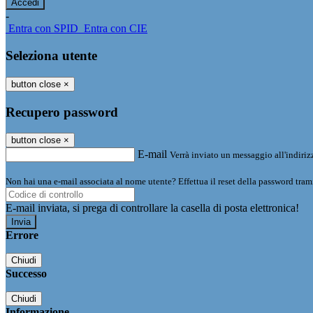
-
Entra con SPID
Entra con CIE
Seleziona utente
button close
×
Recupero password
button close
×
E-mail
Verrà inviato un messaggio all'indirizz
Non hai una e-mail associata al nome utente? Effettua il reset della password tram
E-mail inviata, si prega di controllare la casella di posta elettronica!
Errore
Chiudi
Successo
Chiudi
Informazione