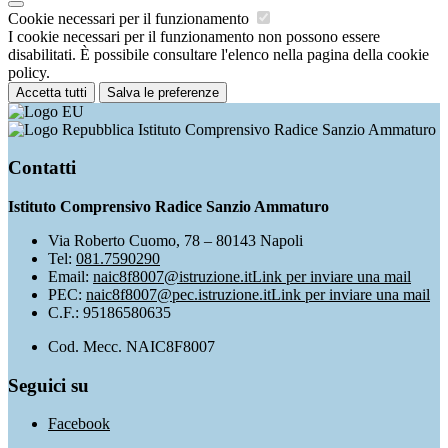
Cookie necessari per il funzionamento
I cookie necessari per il funzionamento non possono essere
disabilitati. È possibile consultare l'elenco nella pagina della cookie
policy.
Accetta tutti
Salva le preferenze
Istituto Comprensivo Radice Sanzio Ammaturo
Contatti
Istituto Comprensivo Radice Sanzio Ammaturo
Via Roberto Cuomo, 78 – 80143 Napoli
Tel:
081.7590290
Email:
naic8f8007@istruzione.it
Link per inviare una mail
PEC:
naic8f8007@pec.istruzione.it
Link per inviare una mail
C.F.: 95186580635
Cod. Mecc. NAIC8F8007
Seguici su
Facebook