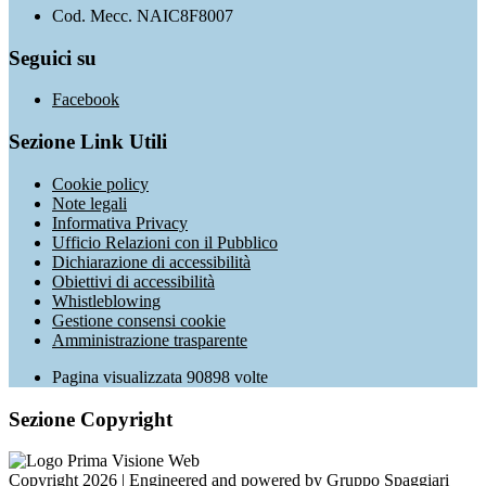
Cod. Mecc. NAIC8F8007
Seguici su
Facebook
Sezione Link Utili
Cookie policy
Note legali
Informativa Privacy
Ufficio Relazioni con il Pubblico
Dichiarazione di accessibilità
Obiettivi di accessibilità
Whistleblowing
Gestione consensi cookie
Amministrazione trasparente
Pagina visualizzata
90898
volte
Sezione Copyright
Copyright 2026 | Engineered and powered by Gruppo Spaggiari