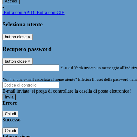
-
Entra con SPID
Entra con CIE
Seleziona utente
button close
×
Recupero password
button close
×
E-mail
Verrà inviato un messaggio all'indirizz
Non hai una e-mail associata al nome utente? Effettua il reset della password tram
E-mail inviata, si prega di controllare la casella di posta elettronica!
Errore
Chiudi
Successo
Chiudi
Informazione