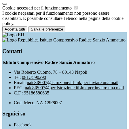
Cookie necessari per il funzionamento
I cookie necessari per il funzionamento non possono essere
disabilitati. È possibile consultare l'elenco nella pagina della cookie
policy.
Accetta tutti
Salva le preferenze
Istituto Comprensivo Radice Sanzio Ammaturo
Contatti
Istituto Comprensivo Radice Sanzio Ammaturo
Via Roberto Cuomo, 78 – 80143 Napoli
Tel:
081.7590290
Email:
naic8f8007@istruzione.it
Link per inviare una mail
PEC:
naic8f8007@pec.istruzione.it
Link per inviare una mail
C.F.: 95186580635
Cod. Mecc. NAIC8F8007
Seguici su
Facebook