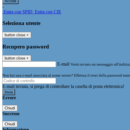
-
Entra con SPID
Entra con CIE
Seleziona utente
button close
×
Recupero password
button close
×
E-mail
Verrà inviato un messaggio all'indirizz
Non hai una e-mail associata al nome utente? Effettua il reset della password tram
E-mail inviata, si prega di controllare la casella di posta elettronica!
Errore
Chiudi
Successo
Chiudi
Informazione