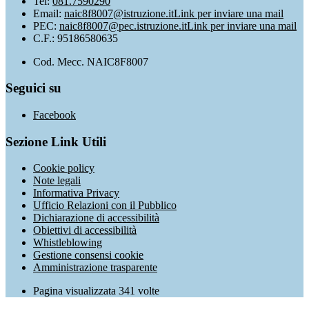
Tel:
081.7590290
Email:
naic8f8007@istruzione.it
Link per inviare una mail
PEC:
naic8f8007@pec.istruzione.it
Link per inviare una mail
C.F.: 95186580635
Cod. Mecc. NAIC8F8007
Seguici su
Facebook
Sezione Link Utili
Cookie policy
Note legali
Informativa Privacy
Ufficio Relazioni con il Pubblico
Dichiarazione di accessibilità
Obiettivi di accessibilità
Whistleblowing
Gestione consensi cookie
Amministrazione trasparente
Pagina visualizzata
341
volte