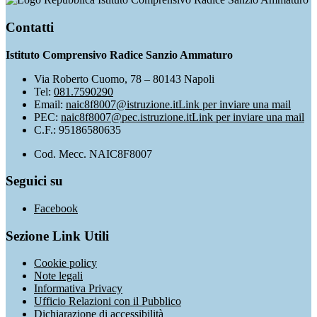
Contatti
Istituto Comprensivo Radice Sanzio Ammaturo
Via Roberto Cuomo, 78 – 80143 Napoli
Tel:
081.7590290
Email:
naic8f8007@istruzione.it
Link per inviare una mail
PEC:
naic8f8007@pec.istruzione.it
Link per inviare una mail
C.F.: 95186580635
Cod. Mecc. NAIC8F8007
Seguici su
Facebook
Sezione Link Utili
Cookie policy
Note legali
Informativa Privacy
Ufficio Relazioni con il Pubblico
Dichiarazione di accessibilità