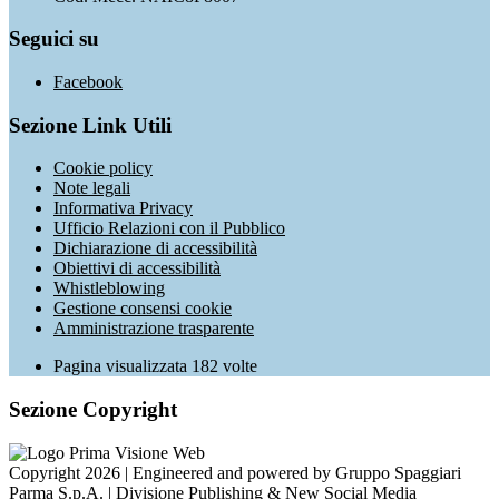
Seguici su
Facebook
Sezione Link Utili
Cookie policy
Note legali
Informativa Privacy
Ufficio Relazioni con il Pubblico
Dichiarazione di accessibilità
Obiettivi di accessibilità
Whistleblowing
Gestione consensi cookie
Amministrazione trasparente
Pagina visualizzata
182
volte
Sezione Copyright
Copyright 2026 | Engineered and powered by Gruppo Spaggiari
Parma S.p.A. | Divisione Publishing & New Social Media