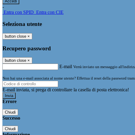
-
Entra con SPID
Entra con CIE
Seleziona utente
button close
×
Recupero password
button close
×
E-mail
Verrà inviato un messaggio all'indirizz
Non hai una e-mail associata al nome utente? Effettua il reset della password tram
E-mail inviata, si prega di controllare la casella di posta elettronica!
Errore
Chiudi
Successo
Chiudi
Informazione