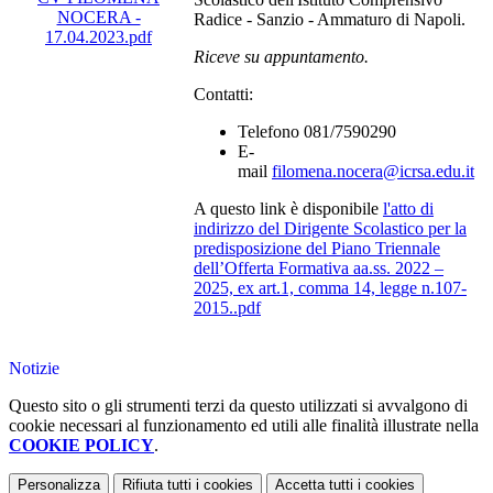
NOCERA -
Radice - Sanzio - Ammaturo di Napoli.
17.04.2023.pdf
Riceve su appuntamento.
Contatti:
Telefono 081/7590290
E-
mail
filomena.nocera@icrsa.edu.it
A questo link è disponibile
l'atto di
indirizzo del Dirigente Scolastico per la
predisposizione del Piano Triennale
dell’Offerta Formativa aa.ss. 2022 –
2025, ex art.1, comma 14, legge n.107-
2015..pdf
Notizie
Questo sito o gli strumenti terzi da questo utilizzati si avvalgono di
cookie necessari al funzionamento ed utili alle finalità illustrate nella
COOKIE POLICY
.
Personalizza
Rifiuta tutti
i cookies
Accetta tutti
i cookies