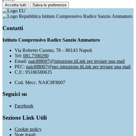
Accetta tutti
Salva le preferenze
Istituto Comprensivo Radice Sanzio Ammaturo
Contatti
Istituto Comprensivo Radice Sanzio Ammaturo
Via Roberto Cuomo, 78 – 80143 Napoli
Tel:
081.7590290
Email:
naic8f8007@istruzione.it
Link per inviare una mail
PEC:
naic8f8007@pec.istruzione.it
Link per inviare una mail
C.F.: 95186580635
Cod. Mecc. NAIC8F8007
Seguici su
Facebook
Sezione Link Utili
Cookie policy
Note legali