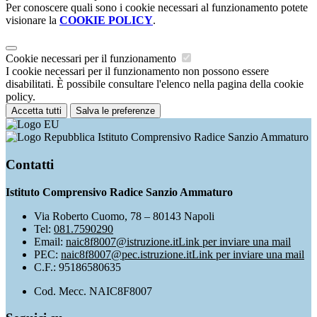
Per conoscere quali sono i cookie necessari al funzionamento potete
visionare la
COOKIE POLICY
.
Cookie necessari per il funzionamento
I cookie necessari per il funzionamento non possono essere
disabilitati. È possibile consultare l'elenco nella pagina della cookie
policy.
Accetta tutti
Salva le preferenze
Istituto Comprensivo Radice Sanzio Ammaturo
Contatti
Istituto Comprensivo Radice Sanzio Ammaturo
Via Roberto Cuomo, 78 – 80143 Napoli
Tel:
081.7590290
Email:
naic8f8007@istruzione.it
Link per inviare una mail
PEC:
naic8f8007@pec.istruzione.it
Link per inviare una mail
C.F.: 95186580635
Cod. Mecc. NAIC8F8007