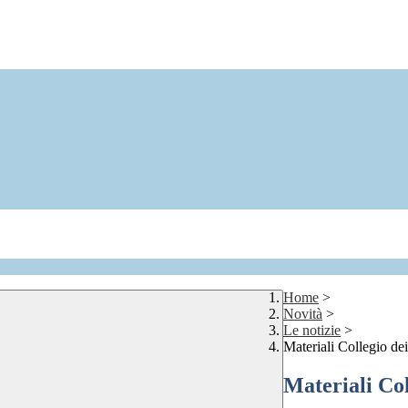
Home
>
Novità
>
Le notizie
>
Materiali Collegio dei
Materiali Col