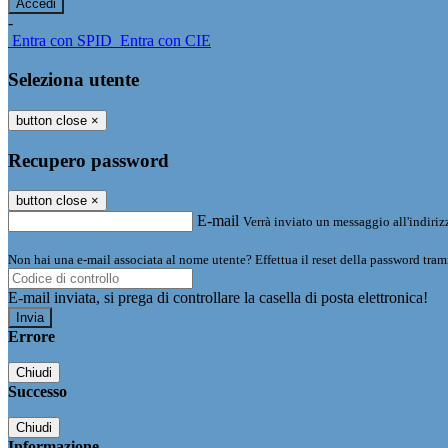
-
Entra con SPID
Entra con CIE
Seleziona utente
button close
×
Recupero password
button close
×
E-mail
Verrà inviato un messaggio all'indirizz
Non hai una e-mail associata al nome utente? Effettua il reset della password tram
E-mail inviata, si prega di controllare la casella di posta elettronica!
Errore
Chiudi
Successo
Chiudi
Informazione