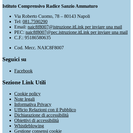
Istituto Comprensivo Radice Sanzio Ammaturo
Via Roberto Cuomo, 78 – 80143 Napoli
Tel:
081.7590290
Email:
naic8f8007@istruzione.it
Link per inviare una mail
PEC:
naic8f8007@pec.istruzione.it
Link per inviare una mail
C.F.: 95186580635
Cod. Mecc. NAIC8F8007
Seguici su
Facebook
Sezione Link Utili
Cookie policy
Note legali
Informativa Privacy
Ufficio Relazioni con il Pubblico
Dichiarazione di accessibilità
Obiettivi di accessibilità
Whistleblowing
Gestione consensi cookie