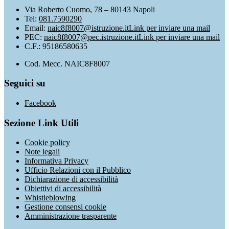
Via Roberto Cuomo, 78 – 80143 Napoli
Tel:
081.7590290
Email:
naic8f8007@istruzione.it
Link per inviare una mail
PEC:
naic8f8007@pec.istruzione.it
Link per inviare una mail
C.F.: 95186580635
Cod. Mecc. NAIC8F8007
Seguici su
Facebook
Sezione Link Utili
Cookie policy
Note legali
Informativa Privacy
Ufficio Relazioni con il Pubblico
Dichiarazione di accessibilità
Obiettivi di accessibilità
Whistleblowing
Gestione consensi cookie
Amministrazione trasparente