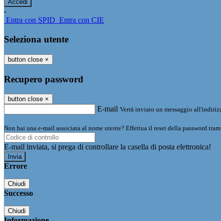
-
Entra con SPID
Entra con CIE
Seleziona utente
button close
×
Recupero password
button close
×
E-mail
Verrà inviato un messaggio all'indirizz
Non hai una e-mail associata al nome utente? Effettua il reset della password tram
E-mail inviata, si prega di controllare la casella di posta elettronica!
Errore
Chiudi
Successo
Chiudi
Informazione