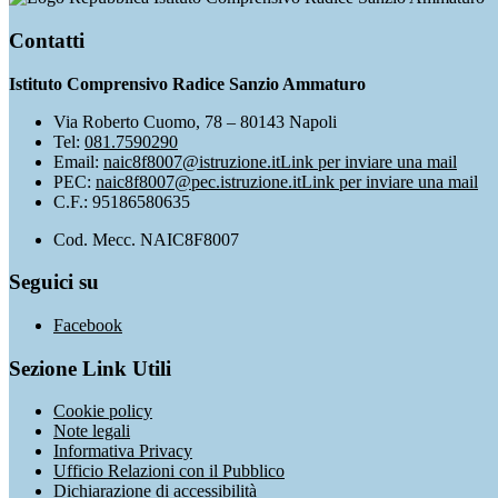
Contatti
Istituto Comprensivo Radice Sanzio Ammaturo
Via Roberto Cuomo, 78 – 80143 Napoli
Tel:
081.7590290
Email:
naic8f8007@istruzione.it
Link per inviare una mail
PEC:
naic8f8007@pec.istruzione.it
Link per inviare una mail
C.F.: 95186580635
Cod. Mecc. NAIC8F8007
Seguici su
Facebook
Sezione Link Utili
Cookie policy
Note legali
Informativa Privacy
Ufficio Relazioni con il Pubblico
Dichiarazione di accessibilità