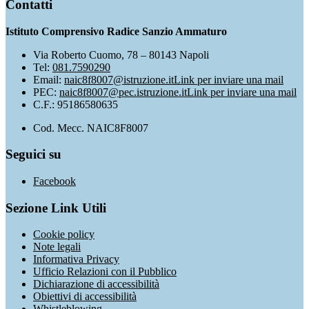
Contatti
Istituto Comprensivo Radice Sanzio Ammaturo
Via Roberto Cuomo, 78 – 80143 Napoli
Tel:
081.7590290
Email:
naic8f8007@istruzione.it
Link per inviare una mail
PEC:
naic8f8007@pec.istruzione.it
Link per inviare una mail
C.F.: 95186580635
Cod. Mecc. NAIC8F8007
Seguici su
Facebook
Sezione Link Utili
Cookie policy
Note legali
Informativa Privacy
Ufficio Relazioni con il Pubblico
Dichiarazione di accessibilità
Obiettivi di accessibilità
Whistleblowing