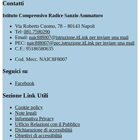
Contatti
Istituto Comprensivo Radice Sanzio Ammaturo
Via Roberto Cuomo, 78 – 80143 Napoli
Tel:
081.7590290
Email:
naic8f8007@istruzione.it
Link per inviare una mail
PEC:
naic8f8007@pec.istruzione.it
Link per inviare una mail
C.F.: 95186580635
Cod. Mecc. NAIC8F8007
Seguici su
Facebook
Sezione Link Utili
Cookie policy
Note legali
Informativa Privacy
Ufficio Relazioni con il Pubblico
Dichiarazione di accessibilità
Obiettivi di accessibilità