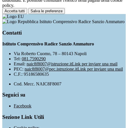
disabilitati. È possibile consultare l'elenco nella pagina della cookie
policy.
Accetta tutti
Salva le preferenze
Istituto Comprensivo Radice Sanzio Ammaturo
Contatti
Istituto Comprensivo Radice Sanzio Ammaturo
Via Roberto Cuomo, 78 – 80143 Napoli
Tel:
081.7590290
Email:
naic8f8007@istruzione.it
Link per inviare una mail
PEC:
naic8f8007@pec.istruzione.it
Link per inviare una mail
C.F.: 95186580635
Cod. Mecc. NAIC8F8007
Seguici su
Facebook
Sezione Link Utili
Cookie policy