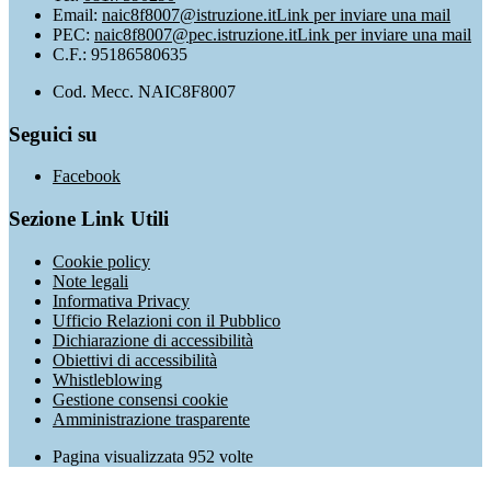
Email:
naic8f8007@istruzione.it
Link per inviare una mail
PEC:
naic8f8007@pec.istruzione.it
Link per inviare una mail
C.F.: 95186580635
Cod. Mecc. NAIC8F8007
Seguici su
Facebook
Sezione Link Utili
Cookie policy
Note legali
Informativa Privacy
Ufficio Relazioni con il Pubblico
Dichiarazione di accessibilità
Obiettivi di accessibilità
Whistleblowing
Gestione consensi cookie
Amministrazione trasparente
Pagina visualizzata
952
volte