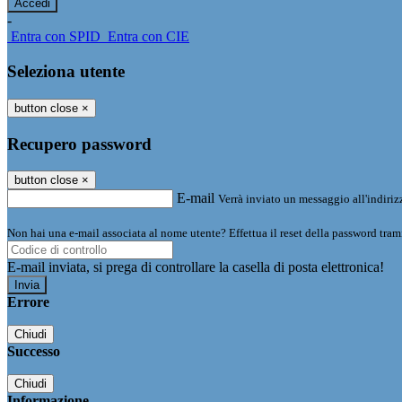
-
Entra con SPID
Entra con CIE
Seleziona utente
button close
×
Recupero password
button close
×
E-mail
Verrà inviato un messaggio all'indirizz
Non hai una e-mail associata al nome utente? Effettua il reset della password tram
E-mail inviata, si prega di controllare la casella di posta elettronica!
Errore
Chiudi
Successo
Chiudi
Informazione