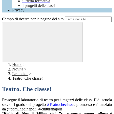
Offerta formativa
I progetti delle classi
Privacy
Campo di ricerca per le pagine del sito
Home
>
Novità
>
Le notizie
>
Teatro. Che classe!
Teatro. Che classe!
Prosegue il laboratorio di teatro per i ragazzi delle classi II di scuola
sec. di I grado del progetto
#Teatrocheclasse
, promosso e finanziato
da @comunedinapoli
@culturanapoli
“𝐅𝐢𝐠𝐥𝐢ə 𝐝𝐢 𝐍𝐚𝐩𝐨𝐥𝐢 𝐌𝐢𝐥𝐢𝐨𝐧𝐚𝐫𝐢𝐚! 𝙏𝙪, 𝙦𝙪𝙖𝙣𝙣𝙤 𝙣𝙖𝙨𝙘𝙚, 𝙖𝙡𝙡𝙤𝙧𝙖 è