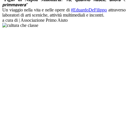
𝙥𝙧𝙞𝙢𝙢𝙖𝙫𝙚𝙧𝙖”
Un viaggio nella vita e nelle opere di
#EduardoDeFilippo
attraverso
laboratori di arti sceniche, attività multimediali e incontri.
a cura di | Associazione Primo Aiuto