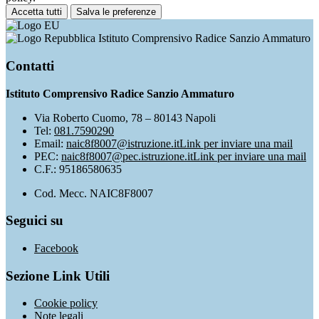
Accetta tutti
Salva le preferenze
Istituto Comprensivo Radice Sanzio Ammaturo
Contatti
Istituto Comprensivo Radice Sanzio Ammaturo
Via Roberto Cuomo, 78 – 80143 Napoli
Tel:
081.7590290
Email:
naic8f8007@istruzione.it
Link per inviare una mail
PEC:
naic8f8007@pec.istruzione.it
Link per inviare una mail
C.F.: 95186580635
Cod. Mecc. NAIC8F8007
Seguici su
Facebook
Sezione Link Utili
Cookie policy
Note legali