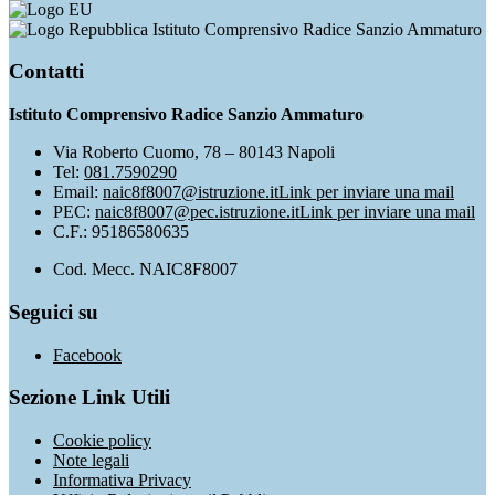
Istituto Comprensivo Radice Sanzio Ammaturo
Contatti
Istituto Comprensivo Radice Sanzio Ammaturo
Via Roberto Cuomo, 78 – 80143 Napoli
Tel:
081.7590290
Email:
naic8f8007@istruzione.it
Link per inviare una mail
PEC:
naic8f8007@pec.istruzione.it
Link per inviare una mail
C.F.: 95186580635
Cod. Mecc. NAIC8F8007
Seguici su
Facebook
Sezione Link Utili
Cookie policy
Note legali
Informativa Privacy