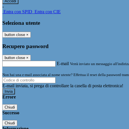
-
Entra con SPID
Entra con CIE
Seleziona utente
button close
×
Recupero password
button close
×
E-mail
Verrà inviato un messaggio all'indirizz
Non hai una e-mail associata al nome utente? Effettua il reset della password tram
E-mail inviata, si prega di controllare la casella di posta elettronica!
Errore
Chiudi
Successo
Chiudi
Informazione