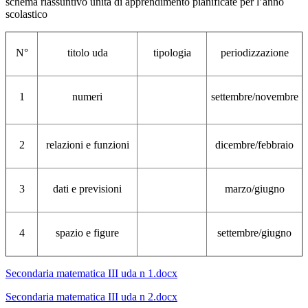
schema riassuntivo unità di apprendimento pianificate per l’anno
scolastico
N°
titolo uda
tipologia
periodizzazione
1
numeri
settembre/novembre
2
relazioni e funzioni
dicembre/febbraio
3
dati e previsioni
marzo/giugno
4
spazio e figure
settembre/giugno
Secondaria matematica III uda n 1.docx
Secondaria matematica III uda n 2.docx