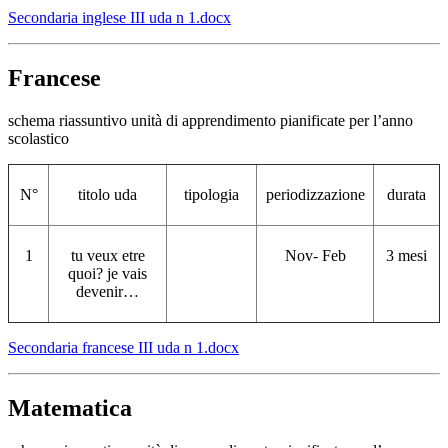
Secondaria inglese III uda n 1.docx
Francese
schema riassuntivo unità di apprendimento pianificate per l’anno
scolastico
N°
titolo uda
tipologia
periodizzazione
durata
1
tu veux etre
Nov- Feb
3 mesi
quoi? je vais
devenir…
Secondaria francese III uda n 1.docx
Matematica