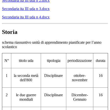
Secondaria ita III uda n 2.docx
Secondaria ita III uda n 3.docx
Secondaria ita III uda n 4.docx
Storia
schema riassuntivo unità di apprendimento pianificate per l’anno
scolastico
N°
titolo uda
tipologia
periodizzazione
durata
1
la seconda metà
Disciplinare
ottobre-
16
dell'800
novembre
2
le due guerre
Disciplinare
Dicembre-
16
mondiali
Gennaio