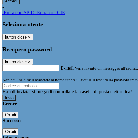
-
Entra con SPID
Entra con CIE
Seleziona utente
button close
×
Recupero password
button close
×
E-mail
Verrà inviato un messaggio all'indirizz
Non hai una e-mail associata al nome utente? Effettua il reset della password tram
E-mail inviata, si prega di controllare la casella di posta elettronica!
Errore
Chiudi
Successo
Chiudi
Informazione