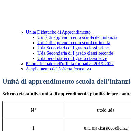
Unità Didattiche di Apprendimento
Unità di apprendimento scuola dell'infanzia
Unità di apprendimento scuola primaria
Uda Secondaria di I grado classi prime
Uda Secondaria di I grado classi seconde
Uda Secondaria di I grado classi terze
Piano triennale dell'offerta formativa 2019/2022
Ampliamento dell’offerta formativa
Unità di apprendimento scuola dell'infanzi
Schema riassuntivo unità di apprendimento pianificate per l'anno
N°
titolo uda
1
una magica accoglienza