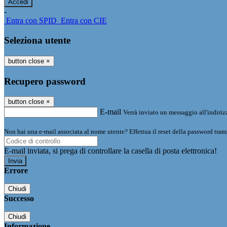
-
Entra con SPID
Entra con CIE
Seleziona utente
button close
×
Recupero password
button close
×
E-mail
Verrà inviato un messaggio all'indirizz
Non hai una e-mail associata al nome utente? Effettua il reset della password tram
E-mail inviata, si prega di controllare la casella di posta elettronica!
Errore
Chiudi
Successo
Chiudi
Informazione