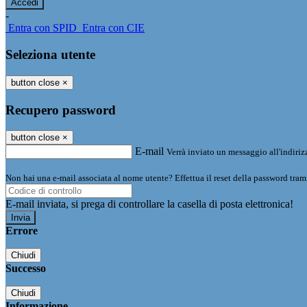
-
Entra con SPID
Entra con CIE
Seleziona utente
button close
×
Recupero password
button close
×
E-mail
Verrà inviato un messaggio all'indirizz
Non hai una e-mail associata al nome utente? Effettua il reset della password tram
E-mail inviata, si prega di controllare la casella di posta elettronica!
Errore
Chiudi
Successo
Chiudi
Informazione